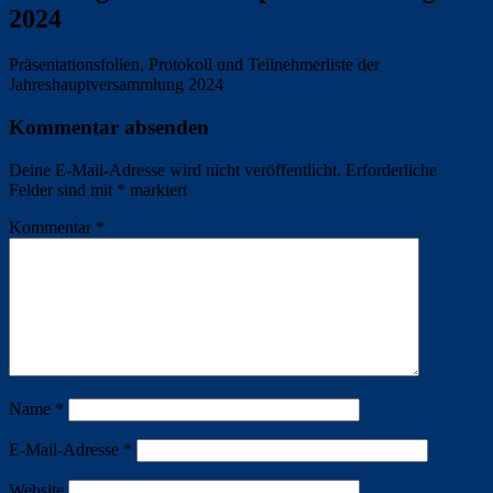
2024
Präsentationsfolien, Protokoll und Teilnehmerliste der
Jahreshauptversammlung 2024
Kommentar absenden
Deine E-Mail-Adresse wird nicht veröffentlicht.
Erforderliche
Felder sind mit
*
markiert
Kommentar
*
Name
*
E-Mail-Adresse
*
Website