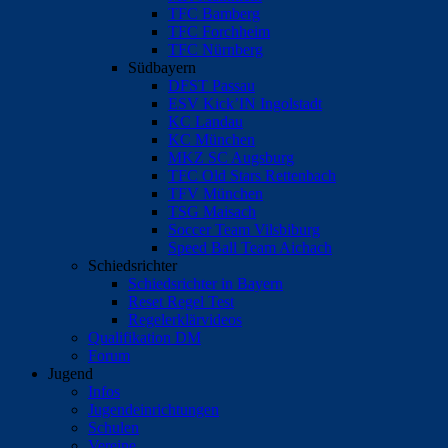
TFC Bamberg
TFC Forchheim
TFC Nürnberg
Südbayern
DFST Passau
ESV Kick’IN Ingolstadt
KC Landau
KC München
MKZ SC Augsburg
TFC Old Stars Rettenbach
TFV München
TSG Maisach
Soccer Team Vilsbiburg
Speed Ball Team Aichach
Schiedsrichter
Schiedsrichter in Bayern
Reset Regel Test
Regelerklärvideos
Qualifikation DM
Forum
Jugend
Infos
Jugendeinrichtungen
Schulen
Vereine