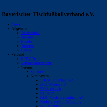
Bayerischer Tischfußballverband e.V.
News
Allgemein
Tischfußball
Struktur
Regeln
Turniere
Hobby
Verband
BTFV Team
Verbandsdokumente
Vereine
Spielorte
Nordbayern
1. KSC Kulmbach e.V.
DJK Weiden e.V.
FK Aschbach
KC Nurn
KDC Vorderbreitenthann e.V.
Kurbelgemeinde Würzburg
MK Mainklein