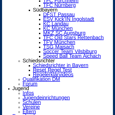
TFC Forchheim
TFC Nürnberg
Südbayern
DFST Passau
ESV Kick’IN Ingolstadt
KC Landau
KC München
MKZ SC Augsburg
TFC Old Stars Rettenbach
TFV München
TSG Maisach
Soccer Team Vilsbiburg
Speed Ball Team Aichach
Schiedsrichter
Schiedsrichter in Bayern
Reset Regel Test
Regelerklärvideos
Qualifikation DM
Forum
Jugend
Infos
Jugendeinrichtungen
Schulen
Vereine
Eltern