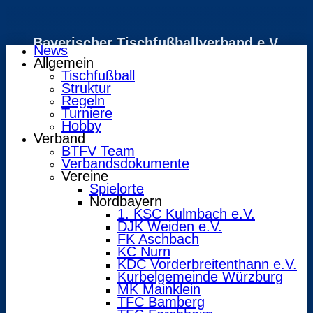
Bayerischer Tischfußballverband e.V.
News
Allgemein
Tischfußball
Struktur
Regeln
Turniere
Hobby
Verband
BTFV Team
Verbandsdokumente
Vereine
Spielorte
Nordbayern
1. KSC Kulmbach e.V.
DJK Weiden e.V.
FK Aschbach
KC Nurn
KDC Vorderbreitenthann e.V.
Kurbelgemeinde Würzburg
MK Mainklein
TFC Bamberg