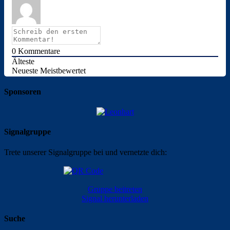
0
Kommentare
Älteste
Neueste
Meistbewertet
Sponsoren
Signalgruppe
Trete unserer Signalgruppe bei und vernetzte dich:
Gruppe beitreten
Signal herunterladen
Suche