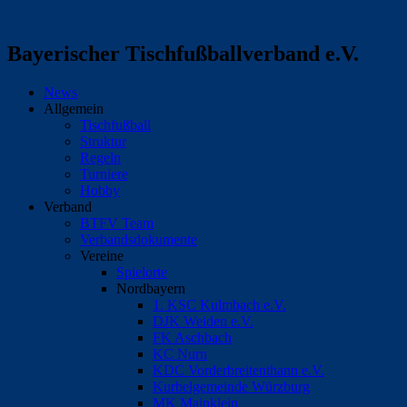
Bayerischer Tischfußballverband e.V.
News
Allgemein
Tischfußball
Struktur
Regeln
Turniere
Hobby
Verband
BTFV Team
Verbandsdokumente
Vereine
Spielorte
Nordbayern
1. KSC Kulmbach e.V.
DJK Weiden e.V.
FK Aschbach
KC Nurn
KDC Vorderbreitenthann e.V.
Kurbelgemeinde Würzburg
MK Mainklein