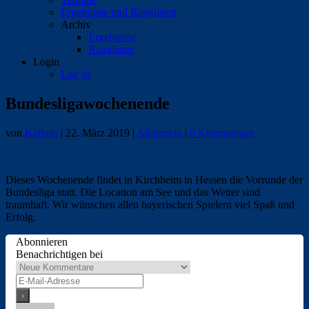
Ergebnisse und Ranglisten
Archiv
Ergebnisse
Ranglisten
Login
Log In
Bundesligawochenende
von
Kathrin
|
22. März 2019
|
Allgemein
|
0 Kommentare
Dieses Wochenende findet in Kirchheim in Hessen die Vorrunde der
Bundesliga statt. Die Location am See und das Wetter sind
traumhaft. Wir wünschen allen bayerischen Spielern viel Spaß und
Erfolg.
Abonnieren
Benachrichtigen bei