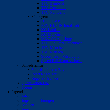
TFC Bamberg
TFC Forchheim
TFC Nürnberg
Südbayern
DFST Passau
ESV Kick’IN Ingolstadt
KC Landau
KC München
MKZ SC Augsburg
TFC Old Stars Rettenbach
TFV München
TSG Maisach
Soccer Team Vilsbiburg
Speed Ball Team Aichach
Schiedsrichter
Schiedsrichter in Bayern
Reset Regel Test
Regelerklärvideos
Qualifikation DM
Forum
Jugend
Infos
Jugendeinrichtungen
Schulen
Vereine