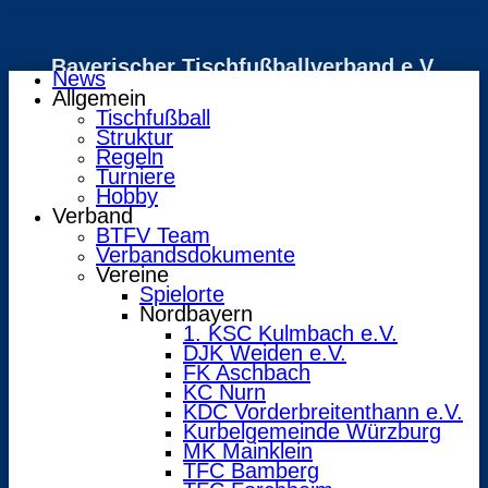
Bayerischer Tischfußballverband e.V.
News
Allgemein
Tischfußball
Struktur
Regeln
Turniere
Hobby
Verband
BTFV Team
Verbandsdokumente
Vereine
Spielorte
Nordbayern
1. KSC Kulmbach e.V.
DJK Weiden e.V.
FK Aschbach
KC Nurn
KDC Vorderbreitenthann e.V.
Kurbelgemeinde Würzburg
MK Mainklein
TFC Bamberg