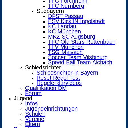
TFC Forchheim
TFC Nürnberg
Südbayern
DFST Passau
ESV Kick’IN Ingolstadt
KC Landau
KC München
MKZ SC Augsburg
TFC Old Stars Rettenbach
TFV München
TSG Maisach
Soccer Team Vilsbiburg
Speed Ball Team Aichach
Schiedsrichter
Schiedsrichter in Bayern
Reset Regel Test
Regelerklärvideos
Qualifikation DM
Forum
Jugend
Infos
Jugendeinrichtungen
Schulen
Vereine
Eltern