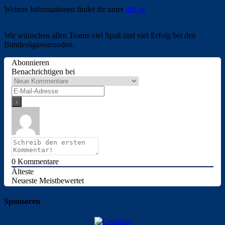
Weitere Informationen findet ihr unter
dtfl.de
Wir wünschen allen Teams viel Spaß und viel Erfolg bei den
Bundesligavorrunden.
Abonnieren
Benachrichtigen bei
0
Kommentare
Älteste
Neueste
Meistbewertet
Sponsoren