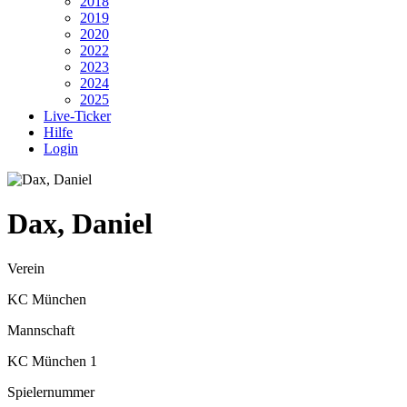
2018
2019
2020
2022
2023
2024
2025
Live-Ticker
Hilfe
Login
Dax, Daniel
Verein
KC München
Mannschaft
KC München 1
Spielernummer