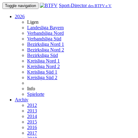
Sport-Director
Toggle navigation
des BTFV e.V.
2026
Ligen
Landesliga Bayern
Verbandsliga Nord
Verbandsliga Süd
Bezirksliga Nord 1
Bezirksliga Nord 2
Bezirksliga Süd
Kreisliga Nord 1
Kreisliga Nord 2
Kreisliga Süd 1
Kreisliga Süd 2
Info
Spielorte
Archiv
2012
2013
2014
2015
2016
2017