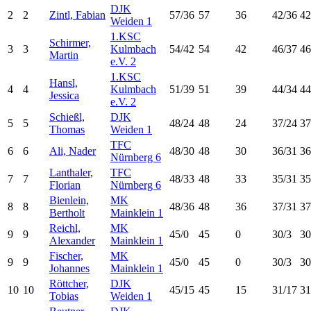
DJK
2
2
Zintl, Fabian
57/36
57
36
42/36
42
Weiden 1
1.KSC
Schirmer,
3
3
Kulmbach
54/42
54
42
46/37
46
Martin
e.V. 2
1.KSC
Hansl,
4
4
Kulmbach
51/39
51
39
44/34
44
Jessica
e.V. 2
Schießl,
DJK
5
5
48/24
48
24
37/24
37
Thomas
Weiden 1
TFC
6
6
Ali, Nader
48/30
48
30
36/31
36
Nürnberg 6
Lanthaler,
TFC
7
7
48/33
48
33
35/31
35
Florian
Nürnberg 6
Bienlein,
MK
8
8
48/36
48
36
37/31
37
Bertholt
Mainklein 1
Reichl,
MK
9
9
45/0
45
0
30/3
30
Alexander
Mainklein 1
Fischer,
MK
9
9
45/0
45
0
30/3
30
Johannes
Mainklein 1
Röttcher,
DJK
10
10
45/15
45
15
31/17
31
Tobias
Weiden 1