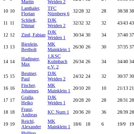
Martin
Weiden 2
Lanthaler,
TFC
10
10
32/28
32
28
38/38
38
Florian
Nürnberg 6
Schließ,
DJK
11
11
32/32
32
32
43/43
43
Ditmar
Weiden 2
DJK
12
12
Zintl, Fabian
30/34
30
34
37/40
37
Weiden 1
Bienlein,
MK
13
13
26/30
26
30
37/35
37
Bertholt
Mainklein 1
1.KSC
Hadinger,
14
14
Kulmbach
26/34
26
34
34/40
34
Max
e.V. 2
Beutner,
DJK
15
15
24/32
24
32
30/37
30
Paul
Weiden 2
Fischer,
MK
16
16
20/10
20
10
21/13
21
Johannes
Mainklein 1
Gralla,
DJK
17
17
20/28
20
28
28/31
28
Heiko
Weiden 1
Franz,
18
18
KC Nurn 1
20/36
20
36
28/39
28
Andreas
Reichl,
MK
19
19
18/6
18
6
19/9
19
Alexander
Mainklein 1
Phillipp,