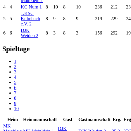
Mainklein 1
4
4
KC Nurn 1
8
10
8
10
236
212
23
1.KSC
5
5
Kulmbach
8
9
8
9
219
229
24
e.V. 2
DJK
6
6
8
3
8
3
156
292
19
Weiden 2
Spieltage
1
2
3
4
5
6
7
8
9
10
Heim
Heimmannschaft
Gast
Gastmannschaft
Erg.
Erg
MK
DJK