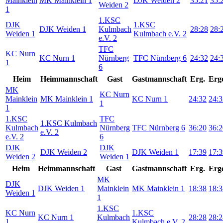
Mainklein
MK Mainklein 1
DJK Weiden 2
35:21
35:
Weiden 2
1
1.KSC
DJK
1.KSC
DJK Weiden 1
Kulmbach
28:28
28:
Weiden 1
Kulmbach e.V. 2
e.V. 2
TFC
KC Nurn
KC Nurn 1
Nürnberg
TFC Nürnberg 6
24:32
24:
1
6
Heim
Heimmannschaft
Gast
Gastmannschaft
Erg.
Erg
MK
KC Nurn
Mainklein
MK Mainklein 1
KC Nurn 1
24:32
24:3
1
1
1.KSC
TFC
1.KSC Kulmbach
Kulmbach
Nürnberg
TFC Nürnberg 6
36:20
36:2
e.V. 2
e.V. 2
6
DJK
DJK
DJK Weiden 2
DJK Weiden 1
17:39
17:3
Weiden 2
Weiden 1
Heim
Heimmannschaft
Gast
Gastmannschaft
Erg.
Erg
MK
DJK
DJK Weiden 1
Mainklein
MK Mainklein 1
18:38
18:3
Weiden 1
1
1.KSC
KC Nurn
1.KSC
KC Nurn 1
Kulmbach
28:28
28:2
1
Kulmbach e.V. 2