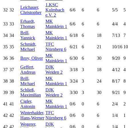
1.KSC
Leichauer,
32
32
Kulmbach
6/6
6
6
5/5
5
Christopher
e.V. 2
Erhardt,
MK
33
33
6/6
6
6
4/4
4
Thomas
Mainklein 1
Brill,
MK
34
34
6/18
6
18
7/13
7
Yannick
Mainklein 1
Schmidt,
TFC
35
35
6/21
6
21
10/16
10
Michael
Nürnberg 6
MK
36
36
Broy, Oliver
6/30
6
30
9/20
9
Mainklein 1
Geffert,
DJK
37
37
3/18
3
18
4/12
4
Andreas
Weiden 2
Brill,
MK
38
38
3/24
3
24
8/17
8
Michael
Mainklein 1
Schließ,
DJK
39
39
3/30
3
30
9/21
9
Maximilian
Weiden 2
Cigler,
MK
41
41
0/6
0
6
2/4
2
Antonin
Mainklein 1
Winterhalder,
TFC
42
42
0/6
0
6
1/4
1
Hans-Werner
Nürnberg 6
Wegerer,
DJK
42
42
0/6
0
6
1/4
1