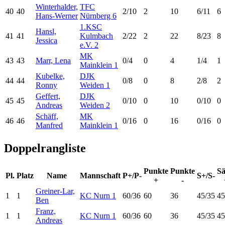
Winterhalder,
TFC
40
40
2/10
2
10
6/11
6
Hans-Werner
Nürnberg 6
1.KSC
Hansl,
41
41
Kulmbach
2/22
2
22
8/23
8
Jessica
e.V. 2
MK
43
43
Marr, Lena
0/4
0
4
1/4
1
Mainklein 1
Kubelke,
DJK
44
44
0/8
0
8
2/8
2
Ronny
Weiden 1
Geffert,
DJK
45
45
0/10
0
10
0/10
0
Andreas
Weiden 2
Schäff,
MK
46
46
0/16
0
16
0/16
0
Manfred
Mainklein 1
Doppelrangliste
Punkte
Punkte
Sä
Pl.
Platz
Name
Mannschaft
P+/P-
S+/S-
+
-
Greiner-Lar,
1
1
KC Nurn 1
60/36
60
36
45/35
45
Ben
Franz,
1
1
KC Nurn 1
60/36
60
36
45/35
45
Andreas