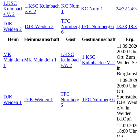
1.KSC
1.KSC Kulmbach
KC Nurn
Kulmbach
KC Nurn 1
24:32
24:3
e.V. 2
1
e.V. 2
TFC
DJK
DJK Weiden 2
Nürnberg
TFC Nürnberg 6
18:38
18:3
Weiden 2
6
Heim
Heimmannschaft
Gast
Gastmannschaft
Erg.
11.09.202
20:00 Uhr
MK
1.KSC
1.KSC
Ort: Zum
Mainklein
MK Mainklein 1
Kulmbach
Kulmbach e.V. 2
Wilden S
1
e.V. 2
in
Burgkunst
11.09.202
20:00 Uhr
Ort:
TFC
DJK
Sportstübe
DJK Weiden 1
Nürnberg
TFC Nürnberg 6
Weiden 1
DJK Weid
6
e.V. in
Weiden
i.d.Opf.
12.09.202
18:00 Uhr
Ort: