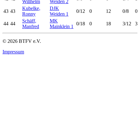
Willhelm
Weiden 2
Kubelke,
DJK
43
43
0/12
0
12
0/8
0
Ronny
Weiden 1
Schäff,
MK
44
44
0/18
0
18
3/12
3
Manfred
Mainklein 1
© 2026 BTFV e.V.
Impressum