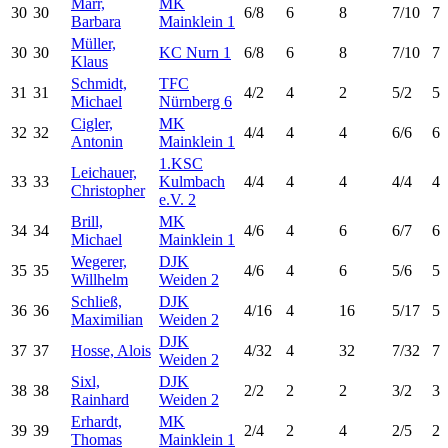
Marr,
MK
30
30
6/8
6
8
7/10
7
Barbara
Mainklein 1
Müller,
30
30
KC Nurn 1
6/8
6
8
7/10
7
Klaus
Schmidt,
TFC
31
31
4/2
4
2
5/2
5
Michael
Nürnberg 6
Cigler,
MK
32
32
4/4
4
4
6/6
6
Antonin
Mainklein 1
1.KSC
Leichauer,
33
33
Kulmbach
4/4
4
4
4/4
4
Christopher
e.V. 2
Brill,
MK
34
34
4/6
4
6
6/7
6
Michael
Mainklein 1
Wegerer,
DJK
35
35
4/6
4
6
5/6
5
Willhelm
Weiden 2
Schließ,
DJK
36
36
4/16
4
16
5/17
5
Maximilian
Weiden 2
DJK
37
37
Hosse, Alois
4/32
4
32
7/32
7
Weiden 2
Sixl,
DJK
38
38
2/2
2
2
3/2
3
Rainhard
Weiden 2
Erhardt,
MK
39
39
2/4
2
4
2/5
2
Thomas
Mainklein 1