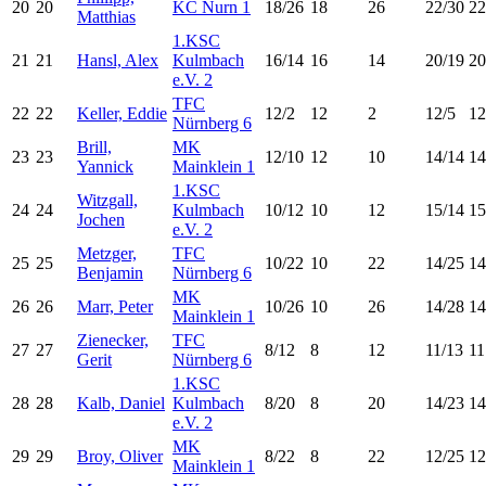
20
20
KC Nurn 1
18/26
18
26
22/30
22
Matthias
1.KSC
21
21
Hansl, Alex
Kulmbach
16/14
16
14
20/19
20
e.V. 2
TFC
22
22
Keller, Eddie
12/2
12
2
12/5
12
Nürnberg 6
Brill,
MK
23
23
12/10
12
10
14/14
14
Yannick
Mainklein 1
1.KSC
Witzgall,
24
24
Kulmbach
10/12
10
12
15/14
15
Jochen
e.V. 2
Metzger,
TFC
25
25
10/22
10
22
14/25
14
Benjamin
Nürnberg 6
MK
26
26
Marr, Peter
10/26
10
26
14/28
14
Mainklein 1
Zienecker,
TFC
27
27
8/12
8
12
11/13
11
Gerit
Nürnberg 6
1.KSC
28
28
Kalb, Daniel
Kulmbach
8/20
8
20
14/23
14
e.V. 2
MK
29
29
Broy, Oliver
8/22
8
22
12/25
12
Mainklein 1