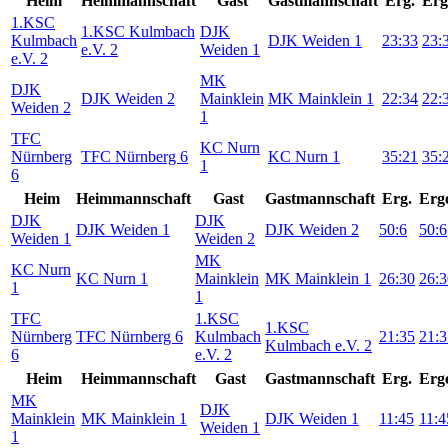
Heim
Heimmannschaft
Gast
Gastmannschaft
Erg.
Erg
1.KSC
1.KSC Kulmbach
DJK
Kulmbach
DJK Weiden 1
23:33
23:
e.V. 2
Weiden 1
e.V. 2
MK
DJK
DJK Weiden 2
Mainklein
MK Mainklein 1
22:34
22:
Weiden 2
1
TFC
KC Nurn
Nürnberg
TFC Nürnberg 6
KC Nurn 1
35:21
35:
1
6
Heim
Heimmannschaft
Gast
Gastmannschaft
Erg.
Erg
DJK
DJK
DJK Weiden 1
DJK Weiden 2
50:6
50:6
Weiden 1
Weiden 2
MK
KC Nurn
KC Nurn 1
Mainklein
MK Mainklein 1
26:30
26:3
1
1
TFC
1.KSC
1.KSC
Nürnberg
TFC Nürnberg 6
Kulmbach
21:35
21:3
Kulmbach e.V. 2
6
e.V. 2
Heim
Heimmannschaft
Gast
Gastmannschaft
Erg.
Erg
MK
DJK
Mainklein
MK Mainklein 1
DJK Weiden 1
11:45
11:4
Weiden 1
1