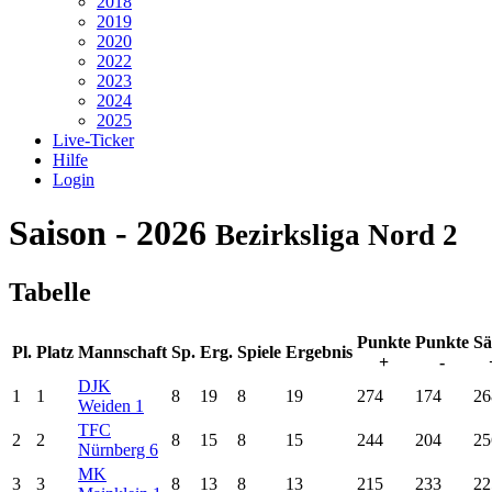
2018
2019
2020
2022
2023
2024
2025
Live-Ticker
Hilfe
Login
Saison - 2026
Bezirksliga Nord 2
Tabelle
Punkte
Punkte
Sä
Pl.
Platz
Mannschaft
Sp.
Erg.
Spiele
Ergebnis
+
-
DJK
1
1
8
19
8
19
274
174
26
Weiden 1
TFC
2
2
8
15
8
15
244
204
25
Nürnberg 6
MK
3
3
8
13
8
13
215
233
22