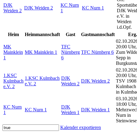
DJK
KC Nurn
Sportstübe
DJK Weiden 2
KC Nurn 1
Weiden 2
1
DJK Weid
e.V. in
Weiden
i.d.Opf.
Heim
Heimmannschaft
Gast
Gastmannschaft
Erg
02.10.202
MK
TFC
20:00 Uhr,
Mainklein
MK Mainklein 1
Nürnberg
TFC Nürnberg 6
Zum Wild
1
6
Sepp in
Burgkunst
02.10.202
1.KSC
20:00 Uhr,
1.KSC Kulmbach
DJK
Kulmbach
DJK Weiden 2
TSV 1908
e.V. 2
Weiden 2
e.V. 2
Kulmbach 
in Kulmba
03.10.202
18:00 Uhr,
KC Nurn
DJK
KC Nurn 1
DJK Weiden 1
Mehrzwec
1
Weiden 1
Nurn in
Steinwies
Kalender exportieren