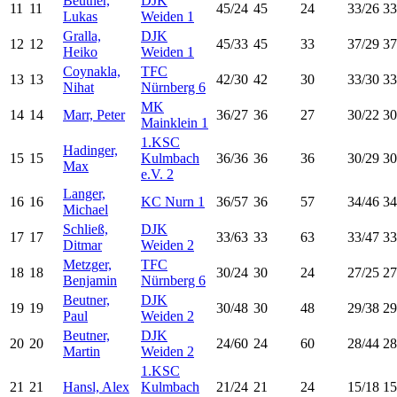
Beutner,
DJK
11
11
45/24
45
24
33/26
33
Lukas
Weiden 1
Gralla,
DJK
12
12
45/33
45
33
37/29
37
Heiko
Weiden 1
Coynakla,
TFC
13
13
42/30
42
30
33/30
33
Nihat
Nürnberg 6
MK
14
14
Marr, Peter
36/27
36
27
30/22
30
Mainklein 1
1.KSC
Hadinger,
15
15
Kulmbach
36/36
36
36
30/29
30
Max
e.V. 2
Langer,
16
16
KC Nurn 1
36/57
36
57
34/46
34
Michael
Schließ,
DJK
17
17
33/63
33
63
33/47
33
Ditmar
Weiden 2
Metzger,
TFC
18
18
30/24
30
24
27/25
27
Benjamin
Nürnberg 6
Beutner,
DJK
19
19
30/48
30
48
29/38
29
Paul
Weiden 2
Beutner,
DJK
20
20
24/60
24
60
28/44
28
Martin
Weiden 2
1.KSC
21
21
Hansl, Alex
Kulmbach
21/24
21
24
15/18
15