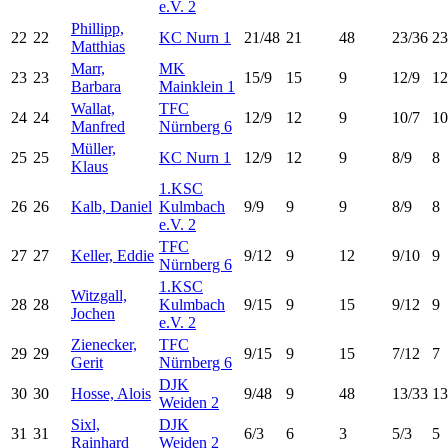
e.V. 2
Phillipp,
22
22
KC Nurn 1
21/48
21
48
23/36
23
Matthias
Marr,
MK
23
23
15/9
15
9
12/9
12
Barbara
Mainklein 1
Wallat,
TFC
24
24
12/9
12
9
10/7
10
Manfred
Nürnberg 6
Müller,
25
25
KC Nurn 1
12/9
12
9
8/9
8
Klaus
1.KSC
26
26
Kalb, Daniel
Kulmbach
9/9
9
9
8/9
8
e.V. 2
TFC
27
27
Keller, Eddie
9/12
9
12
9/10
9
Nürnberg 6
1.KSC
Witzgall,
28
28
Kulmbach
9/15
9
15
9/12
9
Jochen
e.V. 2
Zienecker,
TFC
29
29
9/15
9
15
7/12
7
Gerit
Nürnberg 6
DJK
30
30
Hosse, Alois
9/48
9
48
13/33
13
Weiden 2
Sixl,
DJK
31
31
6/3
6
3
5/3
5
Rainhard
Weiden 2