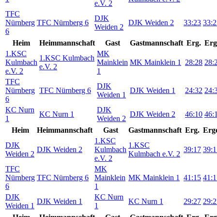
e.V. 2
TFC
DJK
Nürnberg
TFC Nürnberg 6
DJK Weiden 2
33:23
33:2
Weiden 2
6
Heim
Heimmannschaft
Gast
Gastmannschaft
Erg.
Erg
1.KSC
MK
1.KSC Kulmbach
Kulmbach
Mainklein
MK Mainklein 1
28:28
28:
e.V. 2
e.V. 2
1
TFC
DJK
Nürnberg
TFC Nürnberg 6
DJK Weiden 1
24:32
24:
Weiden 1
6
KC Nurn
DJK
KC Nurn 1
DJK Weiden 2
46:10
46:
1
Weiden 2
Heim
Heimmannschaft
Gast
Gastmannschaft
Erg.
Erg
1.KSC
DJK
1.KSC
DJK Weiden 2
Kulmbach
39:17
39:1
Weiden 2
Kulmbach e.V. 2
e.V. 2
TFC
MK
Nürnberg
TFC Nürnberg 6
Mainklein
MK Mainklein 1
41:15
41:1
6
1
DJK
KC Nurn
DJK Weiden 1
KC Nurn 1
29:27
29:2
Weiden 1
1