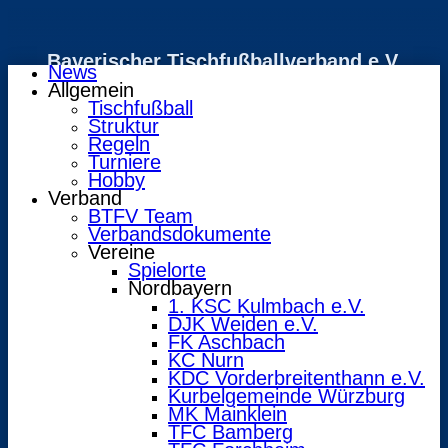
Bayerischer Tischfußballverband e.V.
News
Allgemein
Tischfußball
Struktur
Regeln
Turniere
Hobby
Verband
BTFV Team
Verbandsdokumente
Vereine
Spielorte
Nordbayern
1. KSC Kulmbach e.V.
DJK Weiden e.V.
FK Aschbach
KC Nurn
KDC Vorderbreitenthann e.V.
Kurbelgemeinde Würzburg
MK Mainklein
TFC Bamberg