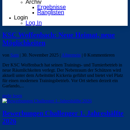
Archiv
Ergebnisse
Ranglisten
Login
Log In
KSC Woffenbach: Neue Heimat, neue
Möglichkeiten
von
Sam
|
30. November 2025
|
Allgemein
| 0 Kommentieren
Der KSC Woffenbach hat seinen Trainings- und Turnierbetrieb in
neue Räumlichkeiten verlegt. Der Nebenraum der Schützen wird
aktuell unter dem Arbeitstitel Kickeria geführt und bietet viel Platz
für einen modernen Trainingsbetrieb. Vor Ort stehen derzeit ein
Garlando,...
mehr lesen
Bewerbungen Challenger 1. Jahreshälfte
2026