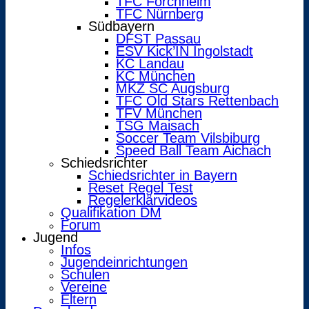
TFC Forchheim
TFC Nürnberg
Südbayern
DFST Passau
ESV Kick’IN Ingolstadt
KC Landau
KC München
MKZ SC Augsburg
TFC Old Stars Rettenbach
TFV München
TSG Maisach
Soccer Team Vilsbiburg
Speed Ball Team Aichach
Schiedsrichter
Schiedsrichter in Bayern
Reset Regel Test
Regelerklärvideos
Qualifikation DM
Forum
Jugend
Infos
Jugendeinrichtungen
Schulen
Vereine
Eltern