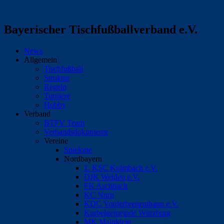
Bayerischer Tischfußballverband e.V.
News
Allgemein
Tischfußball
Struktur
Regeln
Turniere
Hobby
Verband
BTFV Team
Verbandsdokumente
Vereine
Spielorte
Nordbayern
1. KSC Kulmbach e.V.
DJK Weiden e.V.
FK Aschbach
KC Nurn
KDC Vorderbreitenthann e.V.
Kurbelgemeinde Würzburg
MK Mainklein