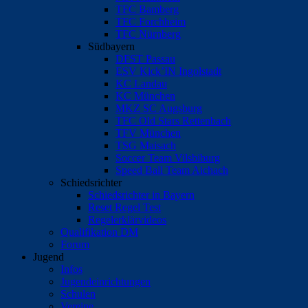
TFC Bamberg
TFC Forchheim
TFC Nürnberg
Südbayern
DFST Passau
ESV Kick’IN Ingolstadt
KC Landau
KC München
MKZ SC Augsburg
TFC Old Stars Rettenbach
TFV München
TSG Maisach
Soccer Team Vilsbiburg
Speed Ball Team Aichach
Schiedsrichter
Schiedsrichter in Bayern
Reset Regel Test
Regelerklärvideos
Qualifikation DM
Forum
Jugend
Infos
Jugendeinrichtungen
Schulen
Vereine