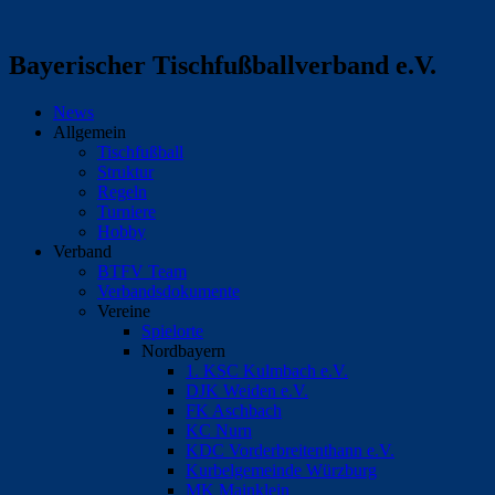
Bayerischer Tischfußballverband e.V.
News
Allgemein
Tischfußball
Struktur
Regeln
Turniere
Hobby
Verband
BTFV Team
Verbandsdokumente
Vereine
Spielorte
Nordbayern
1. KSC Kulmbach e.V.
DJK Weiden e.V.
FK Aschbach
KC Nurn
KDC Vorderbreitenthann e.V.
Kurbelgemeinde Würzburg
MK Mainklein