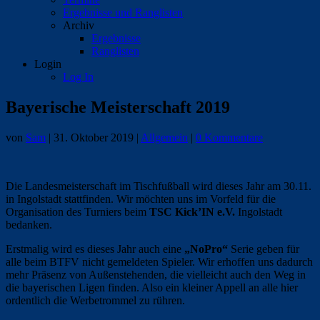
Ergebnisse und Ranglisten
Archiv
Ergebnisse
Ranglisten
Login
Log In
Bayerische Meisterschaft 2019
von
Sam
|
31. Oktober 2019
|
Allgemein
|
0 Kommentare
Die Landesmeisterschaft im Tischfußball wird dieses Jahr am 30.11.
in Ingolstadt stattfinden. Wir möchten uns im Vorfeld für die
Organisation des Turniers beim
TSC Kick’IN e.V.
Ingolstadt
bedanken.
Erstmalig wird es dieses Jahr auch eine
„NoPro“
Serie geben für
alle beim BTFV nicht gemeldeten Spieler. Wir erhoffen uns dadurch
mehr Präsenz von Außenstehenden, die vielleicht auch den Weg in
die bayerischen Ligen finden. Also ein kleiner Appell an alle hier
ordentlich die Werbetrommel zu rühren.