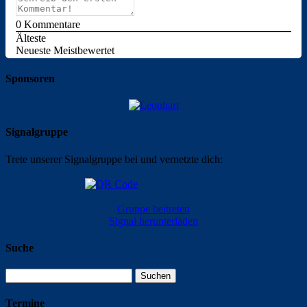
0
Kommentare
Älteste
Neueste
Meistbewertet
Sponsoren
Signalgruppe
Trete unserer Signalgruppe bei und vernetzte dich:
Gruppe beitreten
Signal herunterladen
Suche
Suchen
nach:
Termine