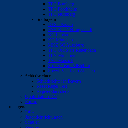
TFC Bamberg
TFC Forchheim
TFC Nürnberg
Südbayern
DFST Passau
ESV Kick’IN Ingolstadt
KC Landau
KC München
MKZ SC Augsburg
TFC Old Stars Rettenbach
TFV München
TSG Maisach
Soccer Team Vilsbiburg
Speed Ball Team Aichach
Schiedsrichter
Schiedsrichter in Bayern
Reset Regel Test
Regelerklärvideos
Qualifikation DM
Forum
Jugend
Infos
Jugendeinrichtungen
Schulen
Vereine