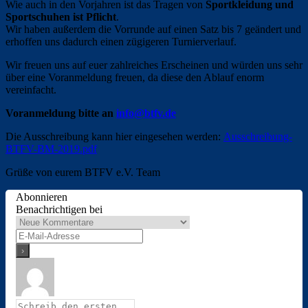
Wie auch in den Vorjahren ist das Tragen von
Sportkleidung und
Sportschuhen ist Pflicht
.
Wir haben außerdem die Vorrunde auf einen Satz bis 7 geändert und
erhoffen uns dadurch einen zügigeren Turnierverlauf.
Wir freuen uns auf euer zahlreiches Erscheinen und würden uns sehr
über eine Voranmeldung freuen, da diese den Ablauf enorm
vereinfacht.
Voranmeldung bitte an
info@btfv.de
Die Ausschreibung kann hier eingesehen werden:
Ausschreibung-
BTFV-BM-2019.pdf
Grüße von eurem BTFV e.V. Team
Abonnieren
Benachrichtigen bei