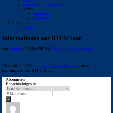
Ergebnisse und Ranglisten
Archiv
Ergebnisse
Ranglisten
Login
Log In
Informationen zur BTFV-Tour
von
Kathrin
|
11. März 2018
|
Allgemein
|
0 Kommentare
Ab sofort findet ihr unter
https://btfv.de/btfv-tour/
mehr
Informationen zur BTFV-Tour.
Abonnieren
Benachrichtigen bei