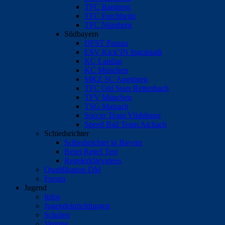
TFC Bamberg
TFC Forchheim
TFC Nürnberg
Südbayern
DFST Passau
ESV Kick’IN Ingolstadt
KC Landau
KC München
MKZ SC Augsburg
TFC Old Stars Rettenbach
TFV München
TSG Maisach
Soccer Team Vilsbiburg
Speed Ball Team Aichach
Schiedsrichter
Schiedsrichter in Bayern
Reset Regel Test
Regelerklärvideos
Qualifikation DM
Forum
Jugend
Infos
Jugendeinrichtungen
Schulen
Vereine