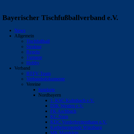
Bayerischer Tischfußballverband e.V.
News
Allgemein
Tischfußball
Struktur
Regeln
Turniere
Hobby
Verband
BTFV Team
Verbandsdokumente
Vereine
Spielorte
Nordbayern
1. KSC Kulmbach e.V.
DJK Weiden e.V.
FK Aschbach
KC Nurn
KDC Vorderbreitenthann e.V.
Kurbelgemeinde Würzburg
MK Mainklein