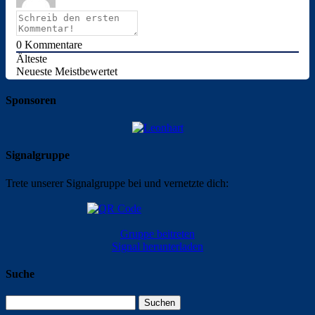
0
Kommentare
Älteste
Neueste
Meistbewertet
Sponsoren
Signalgruppe
Trete unserer Signalgruppe bei und vernetzte dich:
Gruppe beitreten
Signal herunterladen
Suche
Suchen
nach: